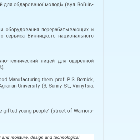
 для обдарованої молоді» (вул. Воїнів-
в и оборудования перерабатывающих и
го сервиса Винницкого национального
но-технический лицей для одаренной
).
d Manufacturing them. prof. P. S. Bernick,
rarian University (3, Sunny St., Vinnytsia,
e gifted young people" (street of Warriors-
ty and moisture, design and technological 