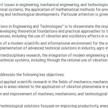
ent issues in engineering, mechanical engineering, and technologic
nical systems, the application of mathematical methods for proc
ing and technological developments. Particular attention is give
ations in Engineering and Technologies” is to disseminate the res
 developing theoretical foundations and practical approaches to 
esses, including the use of vibration and oscillatory effects in v
n of a modern scientific and informational environment for the e
ementation of advanced technical solutions in industry, agro-ind
terdisciplinary research, the integration of modern engineering
technical systems, including through the rational use of vibrati
addresses the following key objectives:
 applied scientific research in the fields of mechanics, mechanic
s in areas related to the application of vibration phenomena in 
on and improvement of machines, mechanisms, and technological
chnological solutions focused on improving productivity, energy 