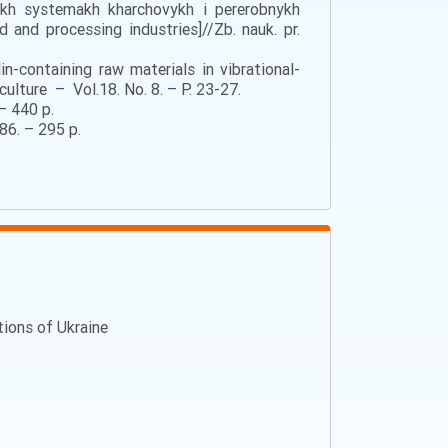
nykh systemakh kharchovykh i pererobnykh
 and processing industries]//Zb. nauk. pr.
n-containing raw materials in vibrational-
ulture – Vol.18. No. 8. – P. 23-27.
– 440 p.
86. – 295 p.
ations of Ukraine