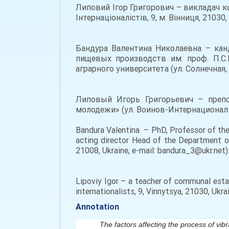
Липовий Ігор Григорович – викладач ко
Інтернаціоналістів, 9, м. Вінниця, 21030, 
Бандура Валентина Николаевна – кан
пищевых производств им. проф. П.С.
аграрного университета (ул. Солнечная, 3,
Липовый Игорь Григорьевич – препо
молодежи» (ул. Воинов-Интернационалистов
Bandura Valentina – PhD, Professor of the
acting director Head of the Department of 
21008, Ukraine, e-mail: bandura_3@ukr.net)
Lipoviy Igor – a teacher of communal estab
internationalists, 9, Vinnytsya, 21030, Ukrai
Annotation
The factors affecting the process of vib