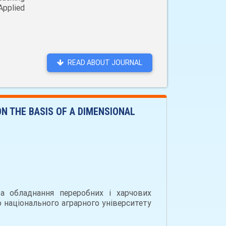
Applied
READ ABOUT JOURNAL
N THE BASIS OF A DIMENSIONAL
а обладнання переробних і харчових
го національного аграрного університету