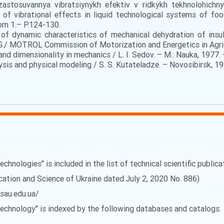
zastosuvannya vibratsiynykh efektiv v ridkykh tekhnolohich
of vibrational effects in liquid technological systems of food
om 1.– Р.124-130.
 of dynamic characteristics of mechanical dehydration of insuli
I.G./ MOTROL Commission of Motorization and Energetics in Agric
and dimensionality in mechanics / L. I. Sedov. – M.: Nauka, 1977. 
lysis and physical modeling / S. S. Kutateladze. – Novosibirsk, 19
echnologies" is included in the list of technical scientific public
ucation and Science of Ukraine dated July 2, 2020 No. 886)
vsau.edu.ua/
 Technology" is indexed by the following databases and catalogs: