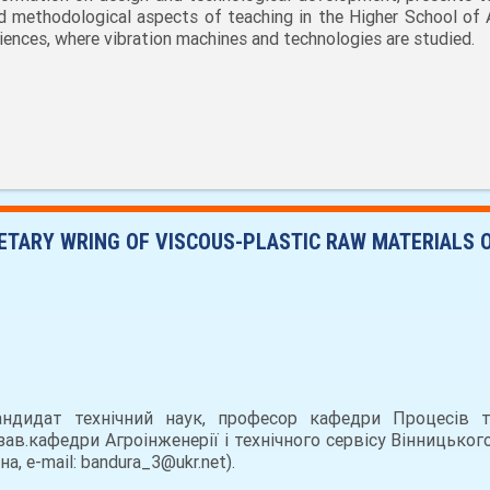
d methodological aspects of teaching in the Higher School of 
iences, where vibration machines and technologies are studied.
ETARY WRING OF VISCOUS-PLASTIC RAW MATERIALS O
ндидат технічний наук, професор кафедри Процесів т
 зав.кафедри Агроінженерії і технічного сервісу Вінницько
на, e-mail: bandura_3@ukr.net).