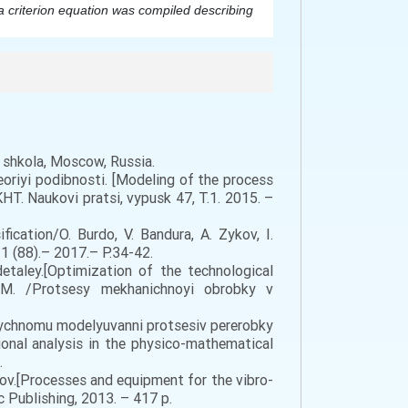
a criterion equation was compiled describing 
a shkola, Moscow, Russia.
oriyi podibnosti. [Modeling of the process
KHT. Naukovi pratsi, vypusk 47, T.1. 2015. –
cation/O. Burdo, V. Bandura, A. Zykov, I.
1 (88).– 2017.– P.34-42.
taley.[Optimization of the technological
O.M. /Protsesy mekhanichnoyi obrobky v
atychnomu modelyuvanni protsesiv pererobky
onal analysis in the physico-mathematical
.
ov.[Processes and equipment for the vibro-
 Publishing, 2013. – 417 p.