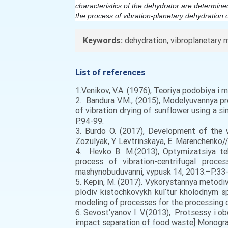
characteristics of the dehydrator are determine
the process of vibration-planetary dehydration o
Keywords:
dehydration, vibroplanetary m
List of references
1.Venikov, V.A. (1976), Teoriya podobiya i 
2. Bandura V.M., (2015), Modelyuvannya pr
of vibration drying of sunflower using a si
Р.94-99.
3. Burdo O. (2017), Development of the w
Zozulyak, Y. Levtrinskaya, E. Marenchenko/
4. Hevko B. M.(2013), Optymizatsiya tek
process of vibration-centrifugal proc
mashynobuduvanni, vypusk 14, 2013.–P.33-
5. Kepin, M. (2017). Vykorystannya metodi
plodiv kistochkovykh kulʹtur kholodnym s
modeling of processes for the processing of
6. Sevost'yanov I. V.(2013), Protsessy i 
impact separation of food waste] Monograf