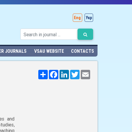
Eng
Укр
ER JOURNALS
VSAU WEBSITE
CONTACTS
Поширити
Facebook
LinkedIn
Twitter
Email
ies and
udies,
eaching