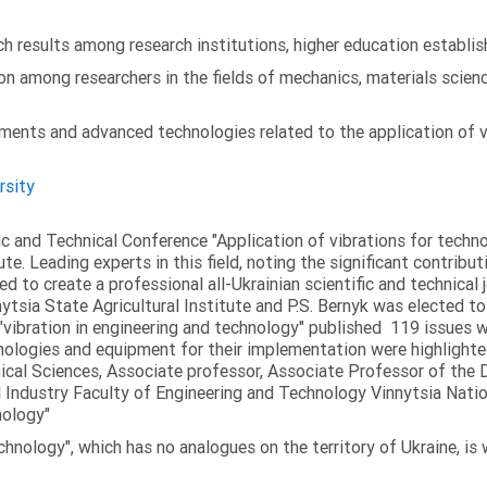
 results among research institutions, higher education establish
on among researchers in the fields of mechanics, materials scien
ments and advanced technologies related to the application of v
rsity
fic and Technical Conference "Application of vibrations for tech
ute. Leading experts in this field, noting the significant contribu
ed to create a professional all-Ukrainian scientific and technical 
tsia State Agricultural Institute and P.S. Bernyk was elected to 
 "vibration in engineering and technology" published 119 issues 
nologies and equipment for their implementation were highlighte
nical Sciences, Associate professor, Associate Professor of th
 Industry Faculty of Engineering and Technology Vinnytsia Nation
nology"
echnology", which has no analogues on the territory of Ukraine, is