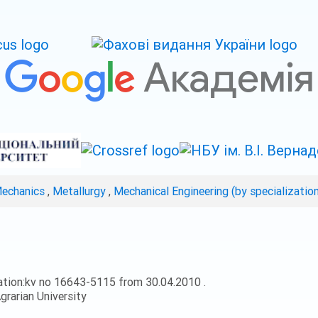
Mechanics
,
Metallurgy
,
Mechanical Engineering (by specializatio
ation:kv no 16643-5115 from 30.04.2010 .
grarian University