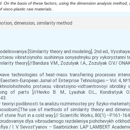
d. On the basis of these factors, using the dimension analysis method, 
f visco-plastic raw materials..
otion, dimension, similarity method
modelirovaniya [Similarity theory and modeling], 2nd ed., Vysshay
otsesu vibratsiynoho sushinnya sonyashnyku pry vykorystanni te
milarity theory]//Bandura V.M., Zozulyak I.A., Zozulyak O.V./ ONA
ave technologies of heat-mass transferring processes intensifi
/Eaestern-European Jurnal of Enterprise Tehnologies.– Vol. 4, №1
hnolohichnoho protsesu vibratsiyno-vidtsentrovoyi obrobky de
essing of parts ]//Hevko B. M., Lyashuk O.L., Kondratyuk 
43.
v teoriyi podibnosti ta analizu rozmirnostey pry fizyko-matem
posobom.[The use of methods of similarity theory and dimensi
 stone fruit in a cold way.]// Scientific Works, 80(1).–P.161-164
oborudovaniye dlya vibroudarnogo razdeleniya pishchevykh otkhod
iya / I. V. Sevost'yanov. – Saarbrücken: LAP LAMBERT Academic