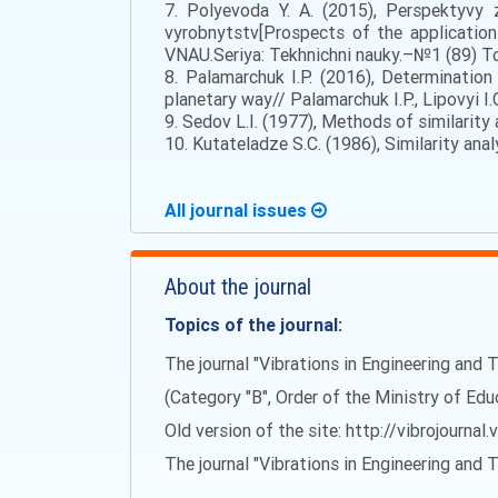
7. Polyevoda Y. A. (2015), Perspektyvy 
vyrobnytstv[Prospects of the application 
VNAU.Seriya: Tekhnichni nauky.–№1 (89) T
8. Palamarchuk I.P. (2016), Determination
planetary way// Palamarchuk I.P., Lipovyi 
9. Sedov L.I. (1977), Methods of similarity 
10. Kutateladze S.С. (1986), Similarity ana
All journal issues
About the journal
Topics of the journal:
The journal "Vibrations in Engineering and T
(Category "B", Order of the Ministry of Ed
Old version of the site: http://vibrojournal.
The journal "Vibrations in Engineering and