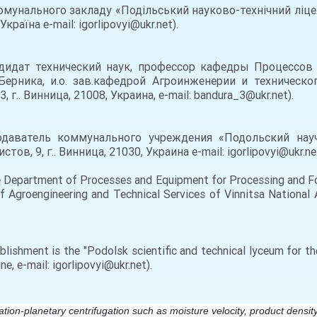
мунального закладу «Подільський науково-технічний ліцей
Україна e-mail: igorlipovyi@ukr.net).
дидат технический наук, профессор кафедры Процессо
Берника, и.о. зав.кафедрой Агроинженерии и техническо
 г.. Винница, 21008, Украина, e-mail: bandura_3@ukr.net).
даватель коммунального учреждения «Подольский науч
, 9, г.. Винница, 21030, Украина e-mail: igorlipovyi@ukr.net
 Department of Processes and Equipment for Processing and Foo
Agroengineering and Technical Services of Vinnitsa National Ag
.
lishment is the "Podolsk scientific and technical lyceum for th
ne, e-mail: igorlipovyi@ukr.net).
ration-planetary centrifugation such as moisture velocity, product densi