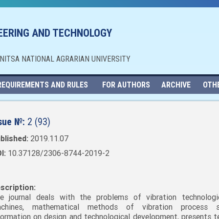
NEERING AND TECHNOLOGY
NNITSA NATIONAL AGRARIAN UNIVERSITY
REQUIREMENTS AND RULES
FOR AUTHORS
ARCHIVE
OTH
sue №:
2 (93)
blished:
2019.11.07
I:
10.37128/2306-8744-2019-2
scription:
e journal deals with the problems of vibration technolog
chines, mathematical methods of vibration process st
formation on design and technological development, presents t