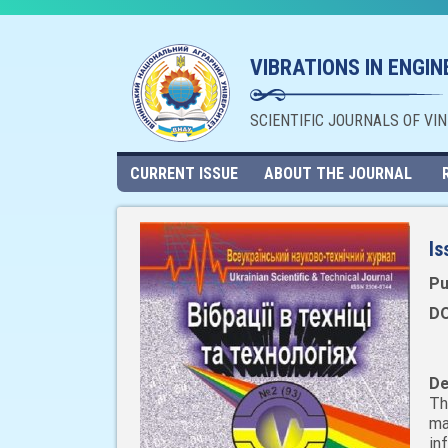
VIBRATIONS IN ENGI
SCIENTIFIC JOURNALS OF VI
CURRENT ISSUE
ABOUT THE JOURNAL
Is
Pu
DO
De
Th
ma
in